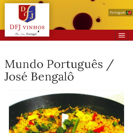
Português
Toggl
navig
Mundo Português /
José Bengalô