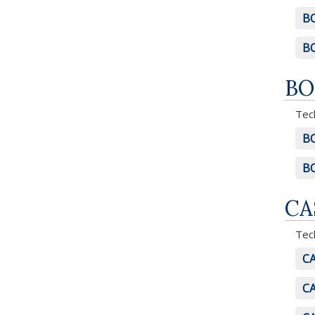
BO
BO
BO
Tech
BO
BO
CA
Tech
CA
CA