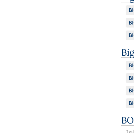
BI
BI
BI
Bi
BI
BI
BI
BI
BO
Tech