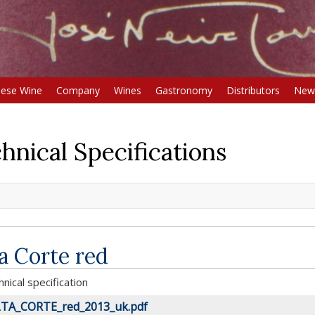
uese Wine
Company
Wines
Gastronomy
Distributors
New
hnical Specifications
a Corte red
nical specification
TA_CORTE_red_2013_uk.pdf